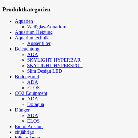
Produktkategorien
Aquarien
Weißglas-Aquarium
Aquarium-Heizung
Aquariumtechnik
Aussenfilter
Beleuchtung
ADA
SKYLIGHT HYPERBAR
SKYLIGHT HYPERSPOT
Slim Design LED
Bodengrund
ADA
ELOS
CO2-Equipment
ADA
Do!aqua
Dünger
ADA
ELOS
Ein u. Auslauf
einjährige
Filteranlagen