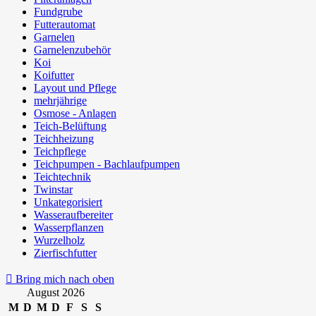
Fundgrube
Futterautomat
Garnelen
Garnelenzubehör
Koi
Koifutter
Layout und Pflege
mehrjährige
Osmose - Anlagen
Teich-Belüftung
Teichheizung
Teichpflege
Teichpumpen - Bachlaufpumpen
Teichtechnik
Twinstar
Unkategorisiert
Wasseraufbereiter
Wasserpflanzen
Wurzelholz
Zierfischfutter
Bring mich nach oben
August 2026
M
D
M
D
F
S
S