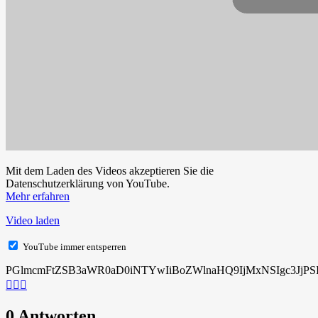
Mit dem Laden des Videos akzeptieren Sie die
Datenschutzerklärung von YouTube.
Mehr erfahren
Video laden
YouTube immer entsperren
PGlmcmFtZSB3aWR0aD0iNTYwIiBoZWlnaHQ9IjMxNSIgc3JjPS
0 Antworten