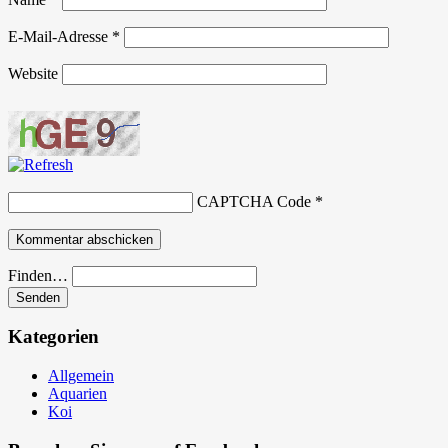
E-Mail-Adresse
*
Website
CAPTCHA Code
*
Finden…
Kategorien
Allgemein
Aquarien
Koi